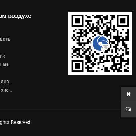
ом воздухе
овать
ик
шки
Солнечные садовые лампы
Портативные энергосистемы
hts Reserved.