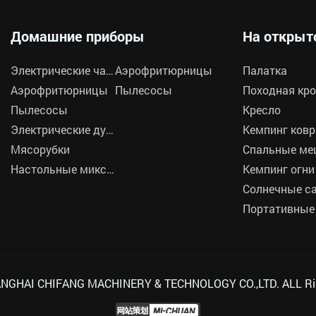
Домашние приборы
На открыт
Электрические чайники
Аэрофритюрницы
Палатка
Аэрофритюрницы
Пылесосы
Походная кр
Пылесосы
Кресло
Электрические духовки
Кемпинг ковр
Мясорубки
Спальные ме
Настольные миксеры
Кемпинг огни
ANGHAI CHIFANG MACHINERY & TECHNOLOGY CO.,LTD. ALL Rig